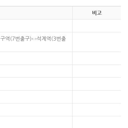
비고
구역(7번출구)↔석계역(3번출