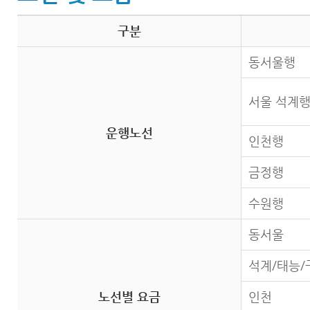
구분
동서울행
서울 석계
운행노선
인천행
금정행
수원행
동서울
석계/태능/
노선별 요금
인천