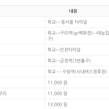
내용
학교↔ 동서울 터미널
학교↔구리역(gs백화점)↔
태능입
행
구)
학교↔인천터미널
학교↔금정역(3번출구)
학교 ↔ 수원역(시내버스정류장)
11,000 원
구리
11,000 원
13,000 원